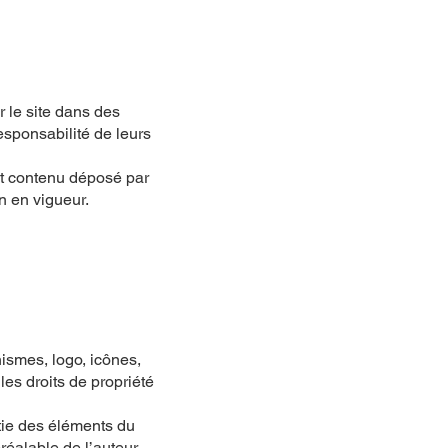
 le site dans des
sponsabilité de leurs
tout contenu déposé par
on en vigueur.
hismes, logo, icônes,
les droits de propriété
rtie des éléments du
préalable de l’auteur.