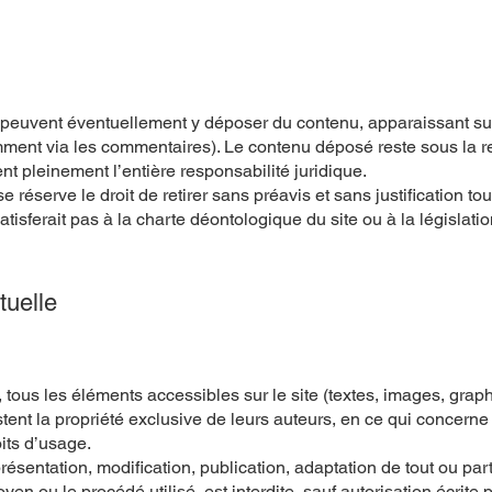
te peuvent éventuellement y déposer du contenu, apparaissant sur
ent via les commentaires). Le contenu déposé reste sous la re
t pleinement l’entière responsabilité juridique.
se réserve le droit de retirer sans préavis et sans justification 
satisferait pas à la charte déontologique du site ou à la législati
tuelle
 tous les éléments accessibles sur le site (textes, images, grap
estent la propriété exclusive de leurs auteurs, en ce qui concerne 
oits d’usage.
résentation, modification, publication, adaptation de tout ou pa
oyen ou le procédé utilisé, est interdite, sauf autorisation écrite 