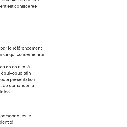
ient est considérée
é par le référencement
en ce qui concerne leur
es de ce site, à
n équivoque afin
e toute présentation
oit de demander la
inies.
s personnelles le
dentité.