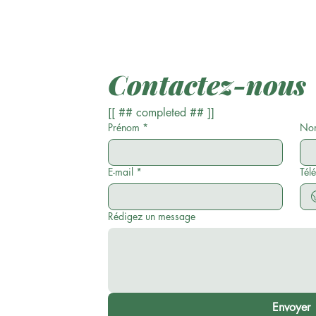
Contactez-nous
[[ ## completed ## ]]
Prénom
*
Nom
E-mail
*
Tél
Rédigez un message
Envoyer