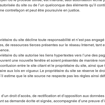
 autorisée du site ou de l’un quelconque des éléments qu’il cont
e contrefaçon et peut être poursuivie en justice.
priétaire du site décline toute responsabilité et n’est pas engag
es, de ressources tierces présentes sur le réseau Internet, tant 
nence.
priétaire du site autorise les liens hypertextes vers l’une des pag
ouvrent une nouvelle fenêtre et soient présentés de manière no
e confusion entre le site citant et le propriétaire du site, ainsi qu
ire aux lois en vigueur. Le propriétaire du site se réserve le dr
’il estime que le site source ne respecte pas les règles ainsi déf
e d’un droit d’accès, de rectification et d’opposition aux donnée
ant sa demande écrite et signée, accompagnée d’une preuve d’i