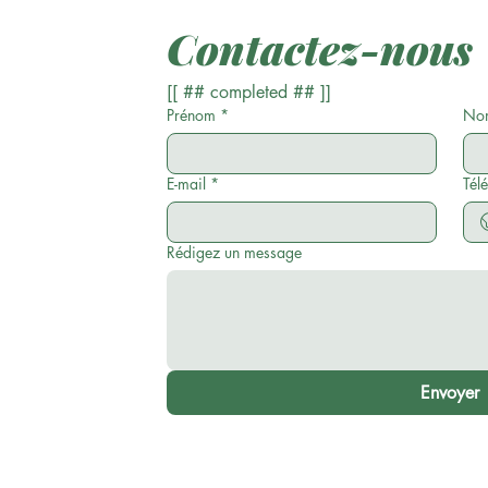
Contactez-nous
[[ ## completed ## ]]
Prénom
*
Nom
E-mail
*
Tél
Rédigez un message
Envoyer